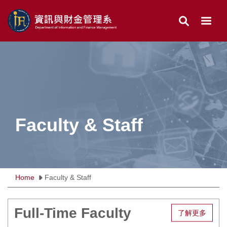
Jump
to
the
main
content
block
Faculty & Staff
Home
Faculty & Staff
Full-Time Faculty