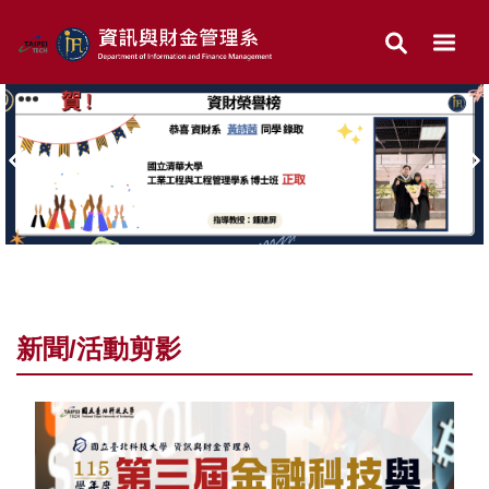
跳
到
主
要
內
容
區
新聞/活動剪影