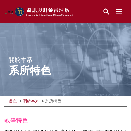
跳
到
主
要
內
容
區
關於本系
系所特色
首頁
關於本系
系所特色
教學特色