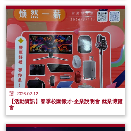
管理學院第二屆
「We Care。永續創生競賽」
即日起開
始徵件！本活動旨在推廣永續發展與在地關懷，本屆特
別新增「學術組-論文」，獎金豐厚，歡...
2026-02-12
【活動資訊】春季校園徵才-企業說明會 就業博覽
會