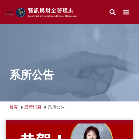
跳
到
主
要
內
容
區
系所公告
首頁
最新消息
系所公告