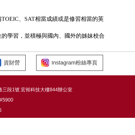
備
TOEIC
、
SAT
相
當成績或是修習相當的英
位的學習，並積極與國內、國外的姊妹校合
資財營
Instagram粉絲專頁
東路三段1號 宏裕科技大樓844辦公室
1#5900
6
u.tw