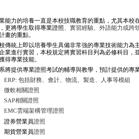
業能力的培養一直是本校技職教育的重點
，尤其
本校
，更將學生取得專業證照
、實習經驗、外語能力或跨
計畫的重點。
校傳統上即以培養學生具備非常強的專業技術能力為
企業進行實習，本校規定
將實習科目列為必修科目，
獲得專業技能
。
系將提供專業證照考試的輔導與教學，預計提供的專業
. ERP:
包括財務、會計、物流、製造、人事等模組
.
微軟相關證照
. SAP
相關證照
. EMC
雲端架構管理證照
.
證券營業員
證照
.
期貨營業員
證照