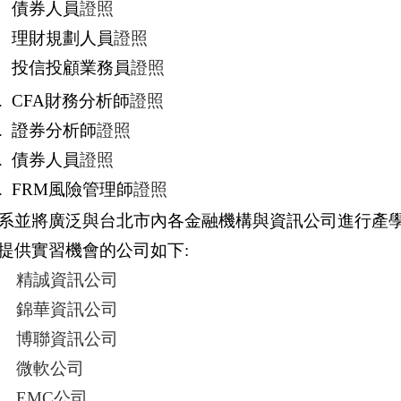
.
債券人員
證照
.
理財規劃人員
證照
.
投信投顧業務員
證照
0.
CFA
財務分析師
證照
1.
證券分析師
證照
2.
債券人員
證照
3.
FRM
風險管理師
證照
系並將廣泛與台北市內各金融機構與資訊公司進行產
提供實習機會的公司如下:
.
精誠資訊公司
.
錦華資訊公司
.
博聯資訊公司
.
微軟公司
.
EMC
公司