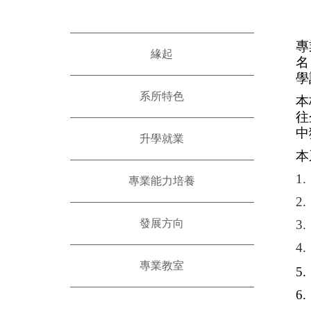
專
緣起
名
學
系所特色
本
往
中
升學就業
本
1
專業能力培養
2
發展方向
3
4
專業教室
5
6