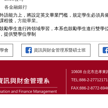
.
各金融銀行
外語能力上，將設定英文畢業門檻，規定學生必須具
課程後，
方能畢業。
鼓勵學生進行跨領域學習，本系也鼓勵學生進行雙學
，提供雙學位學制
學會
資訊與財金管理系暨碩士班
10608 台北市忠孝
TEL:886-2-2771217
FAX:886-2-8772-694
E-mail:
ylniu@ntut.ed