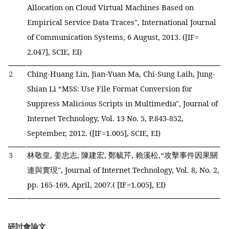
Allocation on Cloud Virtual Machines Based on
Empirical Service Data Traces", International Journal
of Communication Systems, 6 August, 2013. ([IF=
2.047], SCIE, EI)
2
Ching-Huang Lin, Jian-Yuan Ma, Chi-Sung Laih, Jung-
Shian Li
“MSS: Use File Format Conversion for
Suppress Malicious Scripts in Multimedia", Journal of
Internet Technology, Vol. 13 No. 5, P.843-852,
September, 2012. ([IF=1.005], SCIE, EI)
3
林敬皇, 姜忠志, 陳建宏, 鄭毓芹, 賴溪松,
“攻擊事件因果關
連與實現", Journal of Internet Technology, Vol. 8, No. 2,
pp. 165-169, April, 2007.( [IF=1.005], EI)
研討會論文