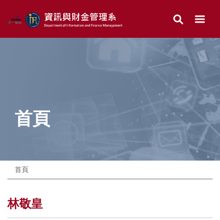
跳
到
主
要
內
容
區
首頁
首頁
林敬皇