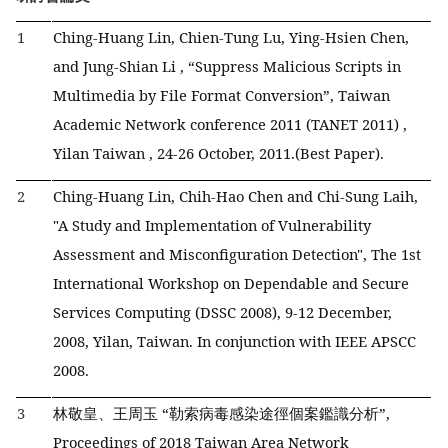
1
Ching-Huang Lin, Chien-Tung Lu, Ying-Hsien Chen,
and Jung-Shian Li , “Suppress Malicious Scripts in
Multimedia by File Format Conversion”, Taiwan
Academic Network conference 2011 (TANET 2011) ,
Yilan Taiwan , 24-26 October, 2011.(Best Paper).
2
Ching-Huang Lin, Chih-Hao Chen and Chi-Sung Laih,
"A Study and Implementation of Vulnerability
Assessment and Misconfiguration Detection", The 1st
International Workshop on Dependable and Secure
Services Computing (DSSC 2008), 9-12 December,
2008, Yilan, Taiwan. In conjunction with IEEE APSCC
2008.
3
林敬皇、王周玉 “勒索病毒感染途徑個案鑑識分析”,
Proceedings of 2018 Taiwan Area Network