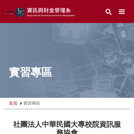
跳
到
主
要
內
容
區
實習專區
首頁
實習專區
社團法人中華民國大專校院資訊服
務協會