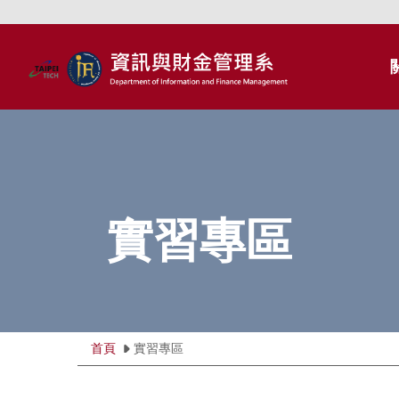
跳
到
主
要
內
容
區
實習專區
首頁
實習專區