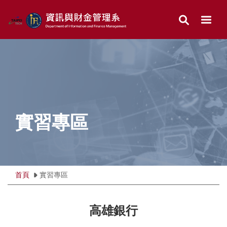
跳
到
主
要
內
容
區
實習專區
首頁
實習專區
高雄銀行