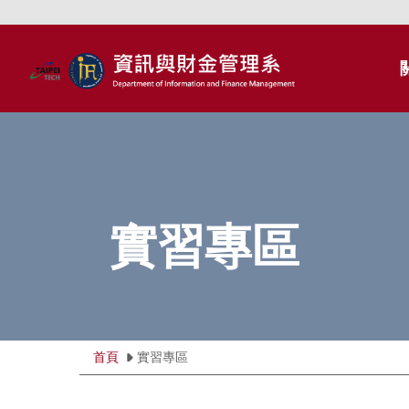
跳
到
主
要
內
容
區
實習專區
首頁
實習專區