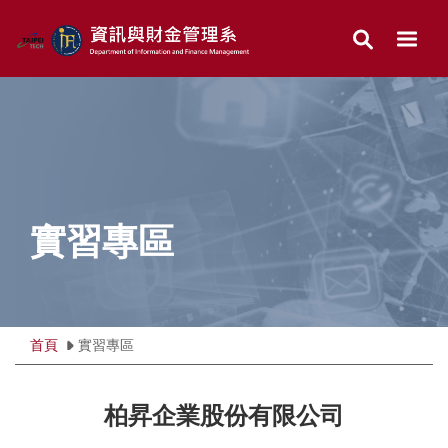
跳
到
主
要
內
容
區
實習專區
首頁
實習專區
柏昇企業股份有限公司