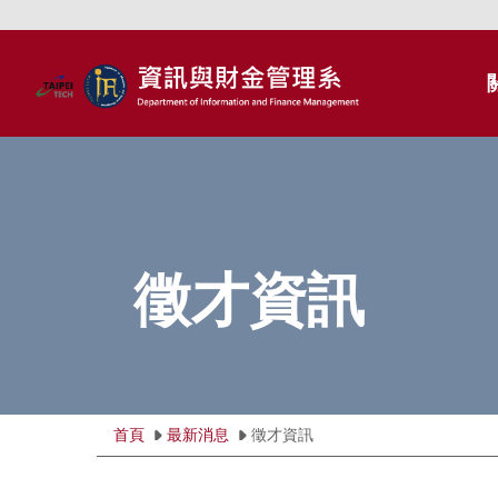
跳
到
主
要
內
容
區
徵才資訊
首頁
最新消息
徵才資訊