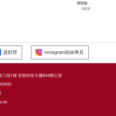
瀏覽數:
1615
資財營
Instagram粉絲專頁
東路三段1號 宏裕科技大樓844辦公室
1#5900
6
u.tw