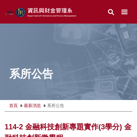
跳
到
主
要
內
容
區
系所公告
首頁
最新消息
系所公告
114-2 金融科技創新專題實作(3學分) 金