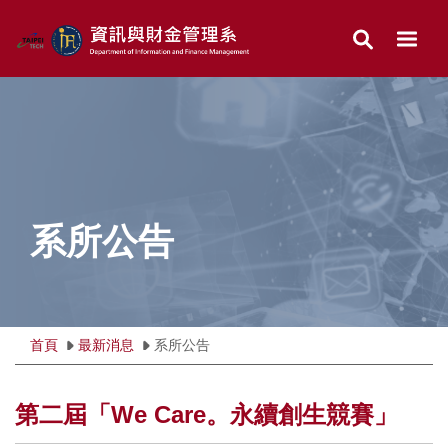
跳
到
主
要
內
容
區
系所公告
首頁
最新消息
系所公告
第二屆「We Care。永續創生競賽」