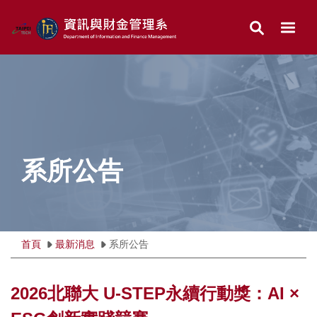
跳
到
主
要
內
容
區
系所公告
首頁
最新消息
系所公告
2026北聯大 U-STEP永續行動獎：AI ×