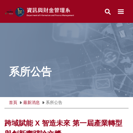
跳
到
主
要
內
容
區
系所公告
首頁
最新消息
系所公告
跨域賦能 X 智造未來 第一屆產業轉型