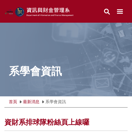
跳
到
主
要
內
容
區
系學會資訊
首頁
最新消息
系學會資訊
資財系排球隊粉絲頁上線囉