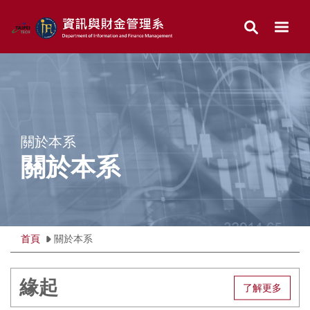
跳
到
主
要
內
容
區
關於本系
關於本系
首頁
關於本系
緣起